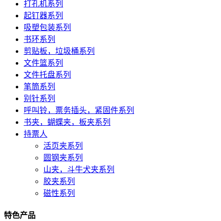
打孔机系列
起钉器系列
吸塑包装系列
书环系列
剪贴板，垃圾桶系列
文件篮系列
文件托盘系列
笔筒系列
别针系列
呼叫铃，票务插头，紧固件系列
书夹，蝴蝶夹，板夹系列
持票人
活页夹系列
圆钢夹系列
山夹，斗牛犬夹系列
胶夹系列
磁性系列
特色产品