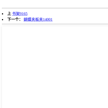
上
书架9165
下一个：
蝴蝶夹板夹14001