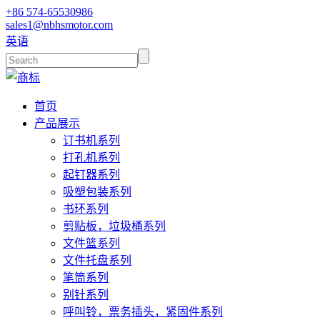
+86 574-65530986
sales1@nbhsmotor.com
英语
首页
产品展示
订书机系列
打孔机系列
起钉器系列
吸塑包装系列
书环系列
剪贴板，垃圾桶系列
文件篮系列
文件托盘系列
笔筒系列
别针系列
呼叫铃，票务插头，紧固件系列